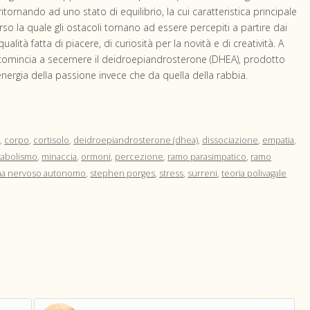
tornando ad uno stato di equilibrio, la cui caratteristica principale
rso la quale gli ostacoli tornano ad essere percepiti a partire dai
lità fatta di piacere, di curiosità per la novità e di creatività. A
 comincia a secernere il deidroepiandrosterone (DHEA), prodotto
l’energia della passione invece che da quella della rabbia.
o
,
corpo
,
cortisolo
,
deidroepiandrosterone (dhea)
,
dissociazione
,
empatia
,
abolismo
,
minaccia
,
ormoni
,
percezione
,
ramo parasimpatico
,
ramo
ma nervoso autonomo
,
stephen porges
,
stress
,
surreni
,
teoria polivagale