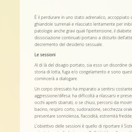
È il perdurare in uno stato adrenalico, accoppiato c
ghiandole surrenali e rilasciato lentamente per inibi
patologie anche gravi quali l’ipertensione, il diabete d
dissociazione continuati portano a disturbi dell’att
decremento del desiderio sessuale.
Le sessioni
Al di là del disagio portato, sia esso un disordine 
storia di lotta, fuga e/o congelamento e sono quest
comincerà a dialogare.
Un corpo stressato ha imparato a sentirsi costantem
aggressione/difesa: ha difficoltà a rilassarsi e present
occhi aperti sbarrati, o se chiusi, percorsi da movim
bacino, respiro corto, sudorazione, secchezza orale
presentare sonnolenza, flaccidità, estremità fredd
L’obiettivo delle sessioni è quello di riportare il 