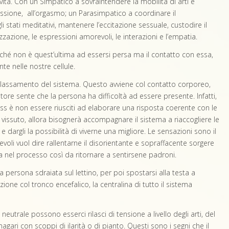
atività. Con un Simpatico a sovraintendere la mobilità di arti e
pressione, all’orgasmo; un Parasimpatico a coordinare il
i stati meditativi, mantenere l’eccitazione sessuale, custodire il
zazione, le espressioni amorevoli, le interazioni e l’empatia.
perché non è quest’ultima ad essersi persa ma il contatto con essa,
e nelle nostre cellule.
il rilassamento del sistema. Questo avviene col contatto corporeo,
re sente che la persona ha difficoltà ad essere presente. Infatti,
ress è non essere riusciti ad elaborare una risposta coerente con le
 vissuto, allora bisognerà accompagnare il sistema a riaccogliere le
 dargli la possibilità di viverne una migliore. Le sensazioni sono il
oli vuol dire rallentarne il disorientante e sopraffacente sorgere
ta nel processo così da ritornare a sentirsene padroni.
a persona sdraiata sul lettino, per poi spostarsi alla testa a
lazione col tronco encefalico, la centralina di tutto il sistema
neutrale possono esserci rilasci di tensione a livello degli arti, del
ari con scoppi di ilarità o di pianto. Questi sono i segni che il