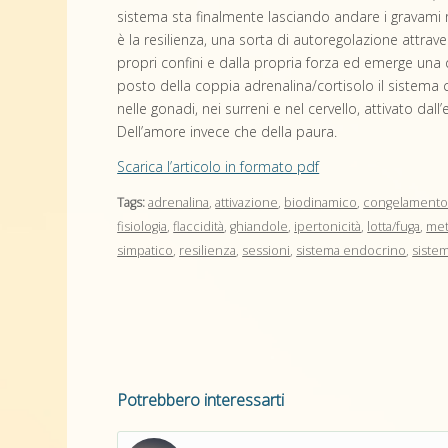
sistema sta finalmente lasciando andare i gravami ri
è la resilienza, una sorta di autoregolazione attrave
propri confini e dalla propria forza ed emerge una qua
posto della coppia adrenalina/cortisolo il sistema
nelle gonadi, nei surreni e nel cervello, attivato dal
Dell’amore invece che della paura.
Scarica l’articolo in formato pdf
Tags:
adrenalina
,
attivazione
,
biodinamico
,
congelament
fisiologia
,
flaccidità
,
ghiandole
,
ipertonicità
,
lotta/fuga
,
met
simpatico
,
resilienza
,
sessioni
,
sistema endocrino
,
siste
Potrebbero interessarti