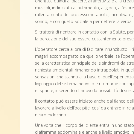
orientate quindi al piacere, all’affettività e alla cre
muscoli, indirizzata al nutrimento, al gioco, all’es
rallentamento dei processi metabolici, incentivare gl
sonno; e con quello Sociale a permettere la verbaliz
Si tratterà di rientrare in contatto con la Salute, 
la percezione del suo essere costantemente present
L’operatore cerca allora di facilitare innanzitutto 
magari accompagnato da quello verbale, se l’operato
se la caratteristica principale delle sindromi da st
richiesta ambientali, rimanendo intrappolati in quel
sensazioni che stanno alla base di quell’esperienza e
linguaggio del sistema nervoso e ritornarne consapev
e sparire, inserendo di nuovo la possibilità di scel
Il contatto può essere iniziato anche dal fianco dell
lavorare a livello dell’occipite, così da entrare in re
neuroendocrino.
Una volta che il corpo del cliente entra in uno stato 
diaframma addominale e anche a livello emotivo, mag