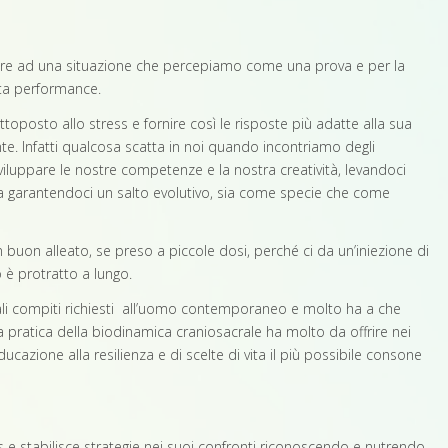
re ad una situazione che percepiamo come una prova e per la
ta performance.
ttoposto allo stress e fornire così le risposte più adatte alla sua
te. Infatti qualcosa scatta in noi quando incontriamo degli
viluppare le nostre competenze e la nostra creatività, levandoci
a garantendoci un salto evolutivo, sia come specie che come
 buon alleato, se preso a piccole dosi, perché ci da un’iniezione di
è protratto a lungo.
pali compiti richiesti all’uomo contemporaneo e molto ha a che
 La pratica della biodinamica craniosacrale ha molto da offrire nei
educazione alla resilienza e di scelte di vita il più possibile consone
s e stabilisce strategie nei suoi confronti riconoscendo e nutrendo