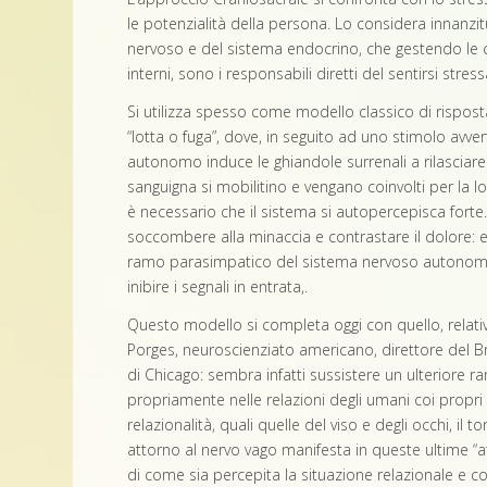
le potenzialità della persona. Lo considera innanzitut
nervoso e del sistema endocrino, che gestendo le co
interni, sono i responsabili diretti del sentirsi stressa
Si utilizza spesso come modello classico di rispost
“lotta o fuga”, dove, in seguito ad uno stimolo avv
autonomo induce le ghiandole surrenali a rilasciare ad
sanguigna si mobilitino e vengano coinvolti per la l
è necessario che il sistema si autopercepisca fort
soccombere alla minaccia e contrastare il dolore: e
ramo parasimpatico del sistema nervoso autonomo e
inibire i segnali in entrata,.
Questo modello si completa oggi con quello, relativo
Porges, neuroscienziato americano, direttore del Brai
di Chicago: sembra infatti sussistere un ulteriore 
propriamente nelle relazioni degli umani coi propri s
relazionalità, quali quelle del viso e degli occhi, il
attorno al nervo vago manifesta in queste ultime “a
di come sia percepita la situazione relazionale e c