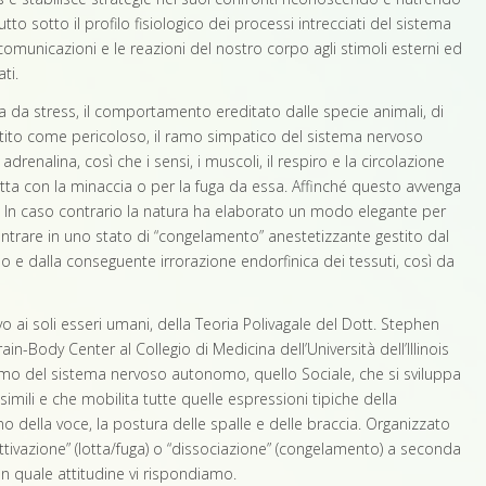
to sotto il profilo fisiologico dei processi intrecciati del sistema
municazioni e le reazioni del nostro corpo agli stimoli esterni ed
ti.
a da stress, il comportamento ereditato dalle specie animali, di
ertito come pericoloso, il ramo simpatico del sistema nervoso
renalina, così che i sensi, i muscoli, il respiro e la circolazione
otta con la minaccia o per la fuga da essa. Affinché questo avvenga
e. In caso contrario la natura ha elaborato un modo elegante per
ntrare in uno stato di “congelamento” anestetizzante gestito dal
 dalla conseguente irrorazione endorfinica dei tessuti, così da
 ai soli esseri umani, della Teoria Polivagale del Dott. Stephen
n-Body Center al Collegio di Medicina dell’Università dell’Illinois
ramo del sistema nervoso autonomo, quello Sociale, che si sviluppa
imili e che mobilita tutte quelle espressioni tipiche della
 tono della voce, la postura delle spalle e delle braccia. Organizzato
ttivazione” (lotta/fuga) o “dissociazione” (congelamento) a seconda
on quale attitudine vi rispondiamo.