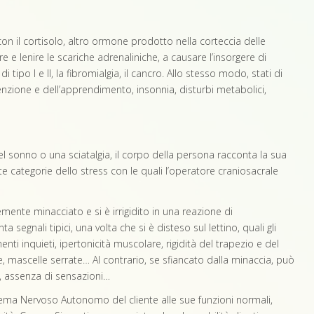
on il cortisolo, altro ormone prodotto nella corteccia delle
re e lenire le scariche adrenaliniche, a causare l’insorgere di
i tipo I e II, la fibromialgia, il cancro. Allo stesso modo, stati di
enzione e dell’apprendimento, insonnia, disturbi metabolici,
del sonno o una sciatalgia, il corpo della persona racconta la sua
e categorie dello stress con le quali l’operatore craniosacrale
ente minacciato e si è irrigidito in una reazione di
a segnali tipici, una volta che si è disteso sul lettino, quali gli
enti inquieti, ipertonicità muscolare, rigidità del trapezio e del
, mascelle serrate… Al contrario, se sfiancato dalla minaccia, può
e, assenza di sensazioni…
Sistema Nervoso Autonomo del cliente alle sue funzioni normali,