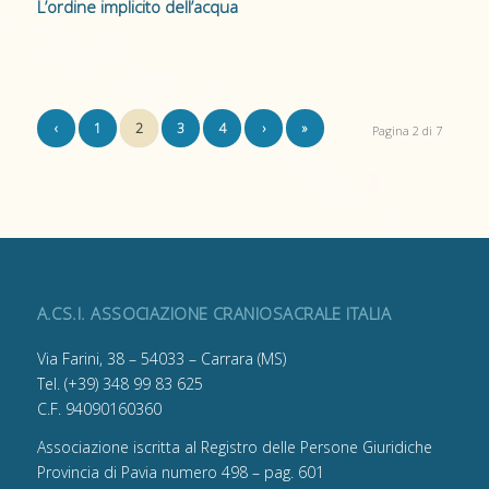
L’ordine implicito dell’acqua
‹
1
2
3
4
›
»
Pagina 2 di 7
A.CS.I. ASSOCIAZIONE CRANIOSACRALE ITALIA
Via Farini, 38 – 54033 – Carrara (MS)
Tel. (+39) 348 99 83 625
C.F. 94090160360
Associazione iscritta al Registro delle Persone Giuridiche
Provincia di Pavia numero 498 – pag. 601